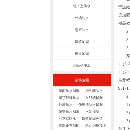
地下室防水
于波紋
梁加
外墻防水
種高效
陽臺防水
2 
2.1
建筑加固
2.1
橋梁加固
某跨線橋
+（6×
鋼結構施工
+（20
業務范圍
為雙幅
SSF-
屋面防水補漏
衛生間防水
2.1
樓頂裂縫防水
女兒墻補漏
1）主
外墻防水
伸縮縫防水補漏
陽臺防水補漏
水池補漏
2）梁
地下室防水
建筑加固改造
3）箱
碳纖維布加固
粘貼鋼板加固
為“L