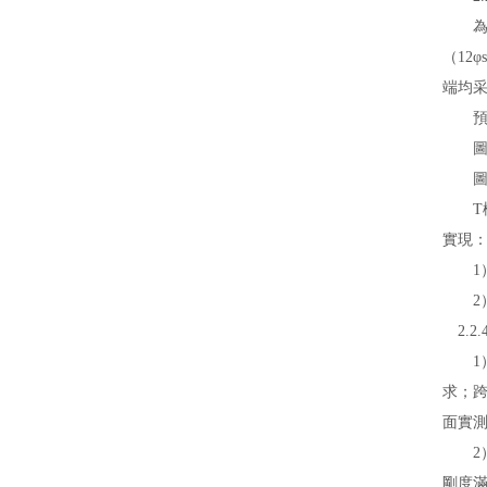
為了提
（12
端均采
預應力
圖4
圖5
T構加
實現
1）
2）通
2.2
1）靜
求
面實測
2）動
剛度滿