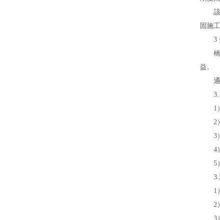
該大橋
固施
3 
橋梁
益。
通過進
3.1
1）錨
2）增
3）
4）預
5）增
3.2
1）錨
2）體
3）