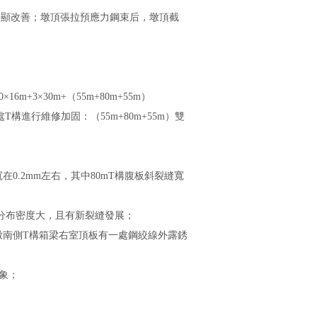
善；墩頂張拉預應力鋼束后，墩頂截
m+3×30m+（55m+80m+55m）
T構進行維修加固：（55m+80m+55m）雙
mm左右，其中80mT構腹板斜裂縫寬
密度大，且有新裂縫發展；
號墩南側T構箱梁右室頂板有一處鋼絞線外露銹
；