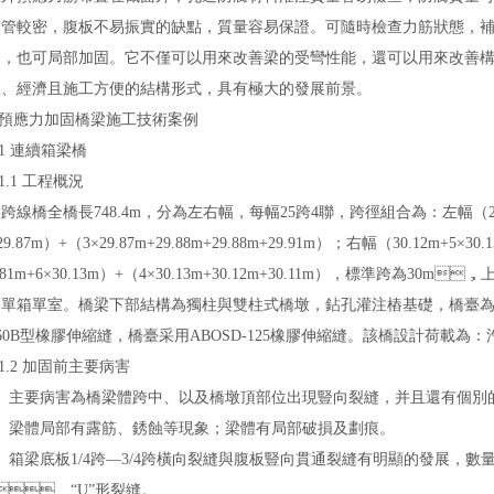
管較密，腹板不易振實的缺點，質量容易保證。可隨時檢查力筋狀態，補拉應
固
，也可局部加固。它不僅可以用來改善梁的受彎性能，還可以用來改善
、經濟且施工方便的結構形式，具有極大的發展前景。
預應力加固橋梁
施工技術
案例
 連續箱梁橋
.1 工程概況
全橋長748.4m，分為左右幅，每幅25跨4聯，跨徑組合為：左幅（29.88m
29.87m）+（3×29.87m+29.88m+29.88m+29.91m）；右幅（30.12m+5×30
.81m+6×30.13m）+（4×30.13m+30.12m+30.11m），標準跨
單箱單室。橋梁下部結構為獨柱與雙柱式橋墩，鉆孔灌注樁基礎，
160B型橡膠伸縮縫，橋臺采用ABOSD-125橡膠伸縮縫。該橋設計荷載為：汽-超20
.2 加固前主要病害
要病害為橋梁體跨中、以及橋墩頂部位出現豎向裂縫，并且還有個別的墩頂
體局部有露筋、銹蝕等現象；梁體有局部破損及劃痕。
梁底板1/4跨—3/4跨橫向裂縫與腹板豎向貫通裂縫有明顯的發展，數量
”、“U”形裂縫。