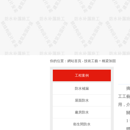
你的位置：
網站首頁
-
技術工藝
+
橋梁加固
工程案例
摘要
防水補漏
工工
屋面防水
用，介
廠房防水
關鍵
1 
衛生間防水
體外