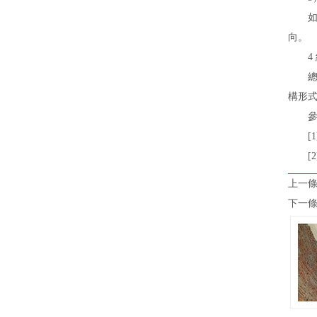
如何
向。
4 
總之
構形式
參考
[1]
[2]康
上一條
下一條