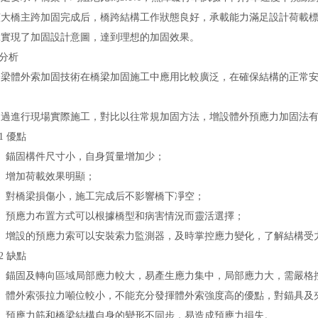
主跨加固完成后，橋跨結構工作狀態良好，承載能力滿足設計荷載標準（汽
工
實現了加固設計意圖，達到理想的加固效果。
分析
體外索
加固技術
在橋
梁加固
施工中應用比較廣泛，在確保結構的正
行現場實際施工，對比以往常規
加固方法
，增設體外預應力加固法
 優點
固構件尺寸小，自身質量增加少；
加荷載效果明顯；
對橋梁損傷小，施工完成后不影響橋下凈空；
應力布置方式可以根據橋型和病害情況而靈活選擇；
設的預應力索可以安裝索力監測器，及時掌控應力變化，了解結構
 缺點
固及轉向區域局部應力較大，易產生應力集中，局部應力大，需嚴格控制該
外索張拉力噸位較小，不能充分發揮體外索強度高的優點，對錨具及夾
預應力筋和橋梁結構自身的變形不同步，易造成預應力損失。