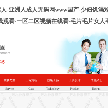
天堂素人-亚洲人成人无码网www国产-少妇饥渴
线观看-一区二区视频在线看-毛片毛片女人
業務范圍
工程賞析
技術工藝
工具設備
招賢納士
Service
Case
Technology
Product
Recruit