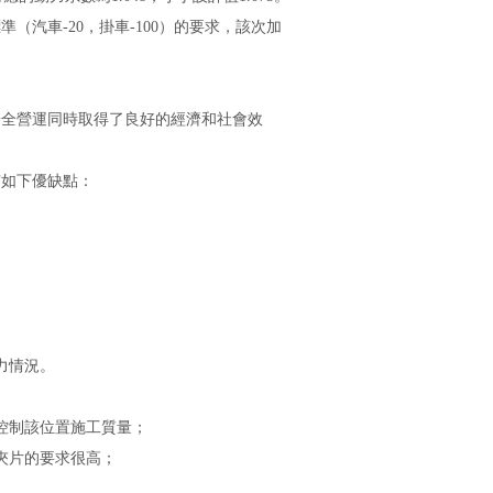
車-20，掛車-100）的要求，該次
加
常安全營運同時取得了良好的經濟和社會效
有如下優缺點：
受力情況。
位置施工質量；
片的要求很高；