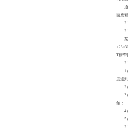
通過試
面應變
2.2
2.2
某大橋
+23×3
T構帶
2.2
1）T
度達到0
2）T
3）1
蝕；
4）4
5）
2.2