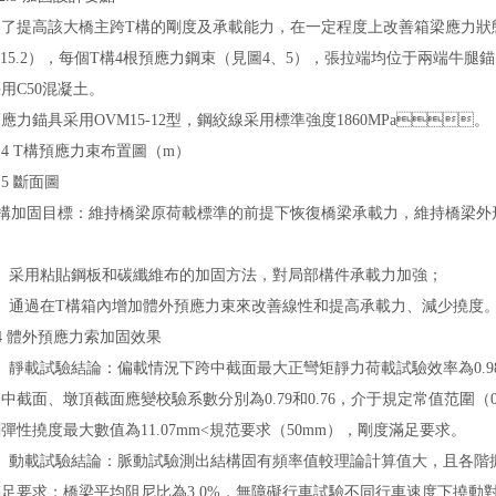
高該大橋主跨T構的剛度及承載能力，在一定程度上改善箱梁應力
φs15.2），每個T構4根預應力鋼束（見圖4、5），張拉端均位于兩
用C50混凝土。
錨具采用OVM15-12型，鋼絞線采用標準強度1860MPa。
 T構預應力束布置圖（m）
 斷面圖
固目標：維持橋梁原荷載標準的前提下恢復橋梁承載力，維持橋梁外形和結
：
采用粘貼
鋼板
和
碳纖維布
的
加固方法
，對局部構件承載力加強；
過在T構箱內增加體外預應力束來改善線性和提高承載力、減少撓度
.4 體外預應力索加固效果
載試驗結論：偏載情況下跨中截面最大正彎矩靜力荷載試驗效率為0.98，墩
；跨中截面、墩頂截面應變校驗系數分別為0.79和0.76，介于規定常值范
彈性撓度最大數值為11.07mm<規范要求（50mm），剛度滿足要求。
載試驗結論：脈動試驗測出結構固有頻率值較理論計算值大，且各階振型與
足要求；橋梁平均阻尼比為3.0%，無障礙行車試驗不同行車速度下撓動對應的動