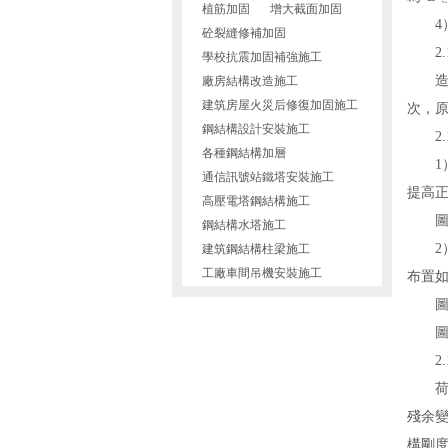
植筋加固
增大截面加固
4）
砼裂縫修補加固
2.1
學校抗震加固補強施工
造成上
廠房結構改造施工
建筑房屋火災后修復加固施工
次
鋼結構設計安裝施工
2.1
各種鋼結構加層
1）箱
通信訊號站鐵塔安裝施工
提高正
高壓電塔鋼結構施工
圖1
鋼結構水塔施工
2）箱
建筑鋼結構柱梁施工
工廠車間吊機安裝施工
布置如圖2
圖2
圖3
2.1
荷載
殘余變
構剛度有