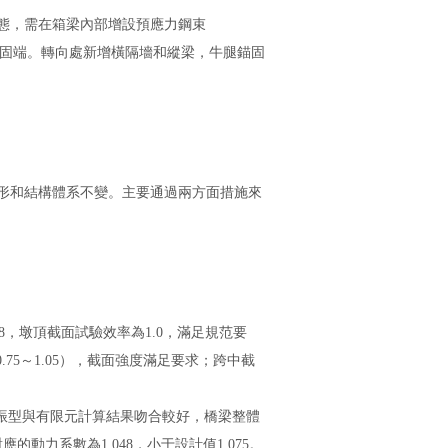
狀態，需在箱梁內部增設預應力鋼束
端牛腿錨固端。轉向處新增橫隔墻和縱梁，牛腿錨固
構體系不變。主要通過兩方面措施來
。
頂截面試驗效率為1.0，滿足規范要
圍（0.75～1.05），截面強度滿足要求；跨中截
有限元計算結果吻合較好，橋梁整體
力系數為1.048，小于設計值1.075。