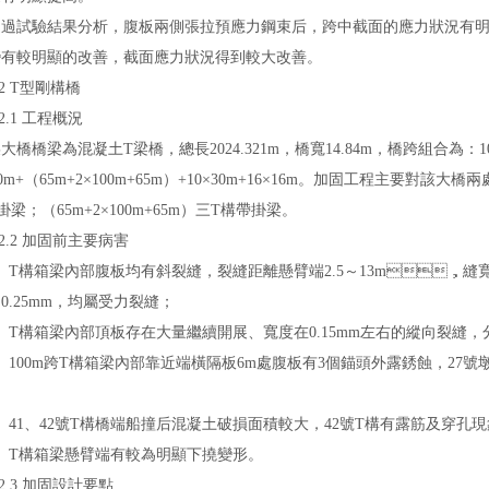
驗結果分析，腹板兩側張拉預應力鋼束后，跨中截面的應力狀況有明顯改
有較明顯的改善，截面應力狀況得到較大改善。
 T型剛構橋
.1 工程概況
橋梁為混凝土T梁橋，總長2024.321m，橋寬14.84m，橋跨組合為：10×16
0m+（65m+2×100m+65m）+10×30m+16×16m。
加固工程
主要對該大橋兩處
掛梁；（65m+2×100m+65m）三T構帶掛梁。
.2 加固前主要病害
構箱梁內部腹板均有斜裂縫，裂縫距離懸臂端2.5～13m，縫寬在0.2
.25mm，均屬受力裂縫；
構箱梁內部頂板存在大量繼續開展、寬度在0.15mm左右的縱向裂縫，分布
00m跨T構箱梁內部靠近端橫隔板6m處腹板有3個錨頭外露銹蝕，27
1、42號T構橋端船撞后混凝土破損面積較大，42號T構有露筋及穿孔現象
T構箱梁懸臂端有較為明顯下撓變形。
.3 加固設計要點