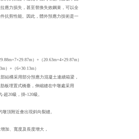
力損失，甚至替換失效鋼束，可以全
構件抗剪性能。因此，體外預應力技術是一
+7×29.87m）+（20.63m+4×29.87m）
.13m）+（6×30.13m）
為30m，上部結構采用部分預應力混凝土連續箱梁，
橋臺為肋板埋置式橋臺，伸縮縫在中墩處采用
級，掛-120級。
附近會出現斜向裂縫。
增加、寬度及長度增大，