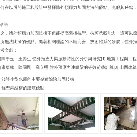
在以后的施工和設計中發揮體外預應力
加固方法
的優點、克服其缺點
結語
，體外預應力
加固技術
不但能提高舊橋抗彎、抗剪承載能力，還可
所無法比擬的優點。隨著相關理論的不斷完善、技術體系的發展，體外
文獻：
熊學玉、王壽生.體外預應力梁振動特性的分析與研究[J].地震工程與工程振動
葉銘、陳國剛、高立明.體外預應力連續梁的等效荷載計算[J].山西建筑.2
 淺談小型水庫的主要幾種除險加固技術
 輕型鋼結構的建筑優點