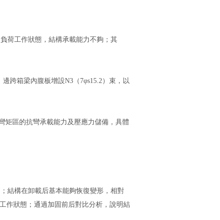
超負荷工作狀態，結構承載能力不夠；其
，邊跨箱梁內腹板增設N3（7φs15.2）束，以
負彎矩區的抗彎承載能力及壓應力儲備，具體
；結構在卸載后基本能夠恢復變形，相對
性工作狀態；通過加固前后對比分析，說明結