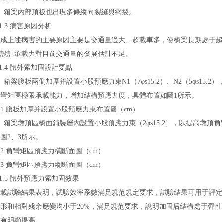
箱梁內部頂板也出現多條縱向裂縫與網裂。
.3 病害原因分析
述病害的主要原因主要是交通量過大、超載車多，使橋梁長期處于
，原設計承載力對目前交通量的發展估計不足。
.4 體外索加固設計要點
梁腹板兩側加厚并設置小股預應力束N1（7φs15.2）、N2（5φs15.2）
彎矩區極限承載能力，增加結構預應力度，具體布置如圖1所示。
 腹板加厚并設置小股預應力束布置圖（cm）
梁墩頂區橋面鋪裝層內設置小股預應力束（2φs15.2），以提高墩頂
、3所示。
 負彎矩區預應力橫斷面圖（cm）
 負彎矩區預應力縱斷面圖（cm）
.5 體外預應力索加固效果
試驗結果表明，試驗效率系數滿足規范規定要求，試驗結果可用于評定
形和相對殘余應變均小于20%，滿足規范要求，說明加固后結構處于彈
明顯提高。