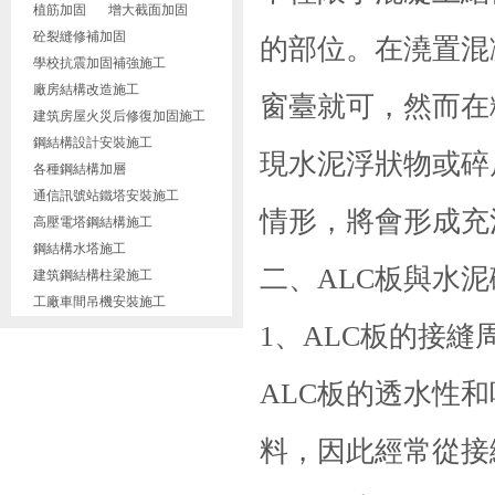
植筋加固
增大截面加固
砼裂縫修補加固
的部位。在澆置混
學校抗震加固補強施工
廠房結構改造施工
窗臺就可，然而在
建筑房屋火災后修復加固施工
鋼結構設計安裝施工
現水泥浮狀物或碎
各種鋼結構加層
通信訊號站鐵塔安裝施工
情形，將會形成充
高壓電塔鋼結構施工
鋼結構水塔施工
二、ALC板與水泥
建筑鋼結構柱梁施工
工廠車間吊機安裝施工
1、ALC板的接縫
ALC板的透水性
料，因此經常從接