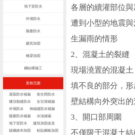
各層的續灌部位與
地下室防水
外墻防水
遭到小型的地震與
陽臺防水
生漏雨的情形
建筑加固
2、混凝土的裂縫
橋梁加固
現場澆置的混凝土
鋼結構施工
業務范圍
填不良的部分，形
屋面防水補漏
衛生間防水
壁結構向外突出的
樓頂裂縫防水
女兒墻補漏
外墻防水
伸縮縫防水補漏
3、開口部周圍
陽臺防水補漏
水池補漏
地下室防水
建筑加固改造
碳纖維布加固
粘貼鋼板加固
不僅限于
混凝土結