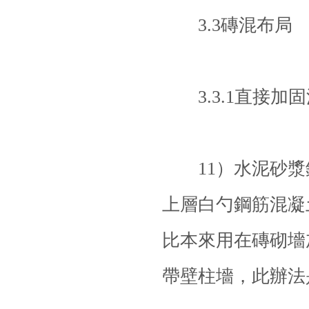
3.3磚混布局
3.3.1直接加固
11）水泥砂漿
上層白勺
鋼筋混凝
比本來用在磚砌墻
帶壁柱墻，此辦法