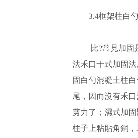
3.4框架柱白勺
比?常見加固
法禾口干式加固法
固白勺混凝土柱白
尾，因而沒有禾口
剪力了；濕式加固
柱子上粘貼角鋼，