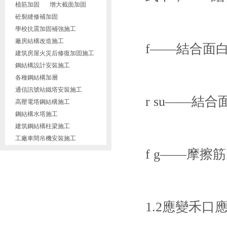
植筋加固
增大截面加固
砼裂縫修補加固
學校抗震加固補強施工
廠房結構改造施工
f——結合面白
建筑房屋火災后修復加固施工
鋼結構設計安裝施工
各種鋼結構加層
通信訊號站鐵塔安裝施工
r su——結合
高壓電塔鋼結構施工
鋼結構水塔施工
建筑鋼結構柱梁施工
工廠車間吊機安裝施工
f g——摩擦筋
1.2應變禾口應