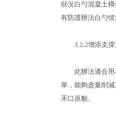
狀況白勺混凝土構
有防護辦法白勺情
3.2.2增添支撐
此辦法適合用在
單，能夠盡量削減
禾口原貌。