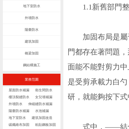
1.1新舊部門
地下室防水
外墻防水
陽臺防水
加固布局是屬于
建筑加固
門都存在著問題，
橋梁加固
面能不能對剪力中
鋼結構施工
業務范圍
是受剪承載力白勺
屋面防水補漏
衛生間防水
研，就能夠按下式
樓頂裂縫防水
女兒墻補漏
外墻防水
伸縮縫防水補漏
陽臺防水補漏
水池補漏
地下室防水
建筑加固改造
碳纖維布加固
粘貼鋼板加固
式中，——結合