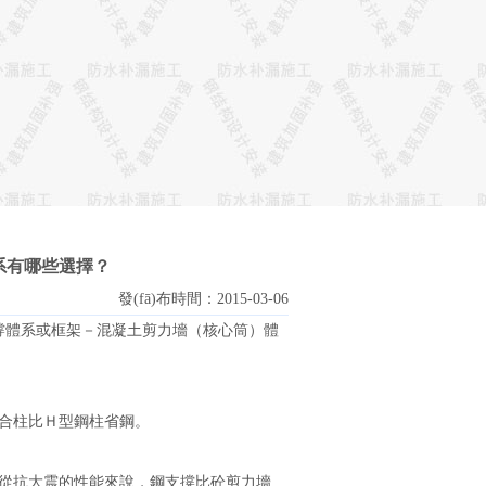
u)體系有哪些選擇？
發(fā)布時間：2015-03-06
支撐體系或框架－混凝土剪力墻（核心筒）體
組合柱比Ｈ型鋼柱省鋼。
，從抗大震的性能來說，鋼支撐比砼剪力墻