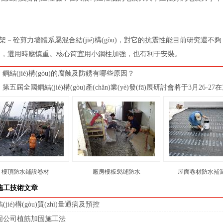
框架－砼剪力墻體系屬混合結(jié)構(gòu)，對它的
抗震
性能目前研究還不夠
多，選用時應慎重。核心筒宜用小鋼柱加強，也有利于安裝。
 鋼結(jié)構(gòu)的腐蝕及防銹有哪些原因？
第五屆全國鋼結(jié)構(gòu)產(chǎn)業(yè)發(fā)展研討會將于3月26-2
樓頂防水鋪設卷材
廠房樓板裂縫防水
屋面卷材防水補
施工技術文章
(jié)構(gòu)質(zhì)量通病及預控
固公司植筋加固施工法