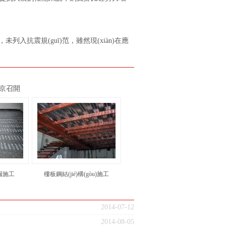
，未列入
抗震
規(guī)范，雖然現(xiàn)在應
7在京召開
漏施工
樓板鋼結(jié)構(gòu)施工
2014-07-12
2014-08-05