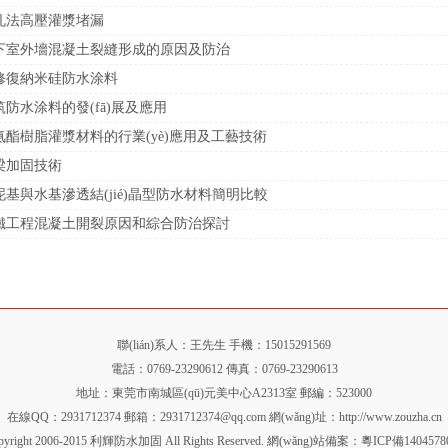
孔法高壓灌漿堵漏
下室外墻混凝土裂縫形成的原因及防治
修復納米硅防水涂料
筑防水涂料的發(fā)展及應用
氨酯樹脂灌漿材料的行業(yè)應用及工藝技術
梁加固技術
泥基與水基滲透結(jié)晶型防水材料簡明比較
鐵工程混凝土開裂原因和綜合防治探討
聯(lián)系人：王先生 手機：15015291569
電話：0769-23290612 傳真：0769-23290613
地址：東莞市南城區(qū)元美中心A2313室 郵編：523000
在線QQ：2931712374 郵箱：2931712374@qq.com 網(wǎng)址：
http://www.zouzha.cn
pyright 2006-2015 利輝防水加固 All Rights Reserved. 網(wǎng)站備案：
粵ICP備140457