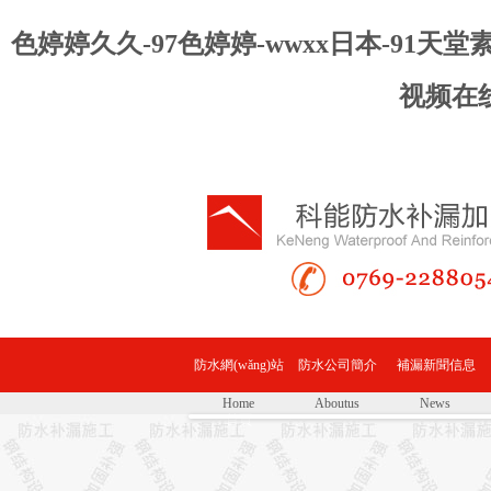
色婷婷久久-97色婷婷-wwxx日本-91
视频在
防水網(wǎng)站
防水公司簡介
補漏新聞信息
Home
Aboutus
News
首頁