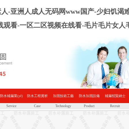
天堂素人-亚洲人成人无码网www国产-少妇饥渴
线观看-一区二区视频在线看-毛片毛片女人
防水補漏業(yè)
防水工程賞析
加固技術工藝
防水加固設備
補漏招賢納士
Service
Case
Technology
Product
Recruit
務