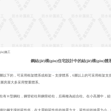
gòu)施工
鋼結(jié)構(gòu)住宅設計中的結(jié)構(gò
－6層以下的，可采用框架體系或框架－支撐體系，6層以上的可采用框架
多層房屋大多采用雙重體系。
架柱有Ｈ型鋼柱，鋼管砼柱和鋼骨砼柱，后兩種為組合柱。在小高層中，
剪力墻比鋼支撐的延性低，在大震時延性低的地震力大，延性好的地震力小