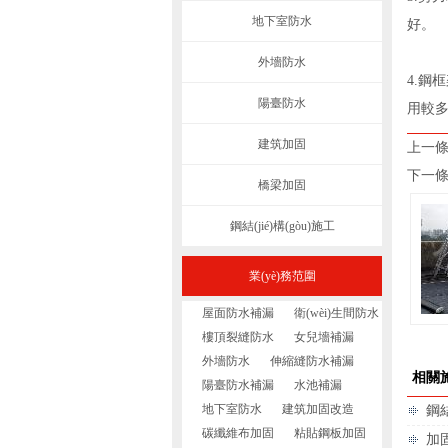
地下室防水
好。
外墻防水
4.鋼
陽臺防水
用較
建筑加固
上一條
下一條 
橋梁加固
鋼結(jié)構(gòu)施工
業(yè)務范圍
屋面防水補漏
衛(wèi)生間防水
樓頂裂縫防水
女兒墻補漏
外墻防水
伸縮縫防水補漏
相關
陽臺防水補漏
水池補漏
地下室防水
建筑加固改造
鋼結
碳纖維布加固
粘貼鋼板加固
加