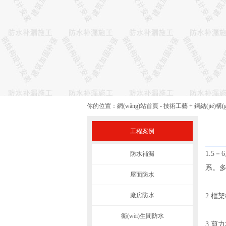
你的位置：
網(wǎng)站首頁
-
技術工藝
+
鋼結(jié)構(
工程案例
1.5
防水補漏
系。
屋面防水
廠房防水
2.框
衛(wèi)生間防水
3.