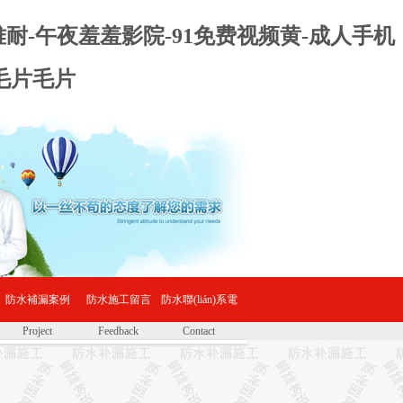
难耐-午夜羞羞影院-91免费视频黄-成人手机
毛片毛片
防水補漏案例
防水施工留言
防水聯(lián)系電
Project
Feedback
Contact
話