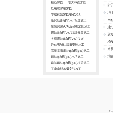
植筋加固
增大截面加固
針
砼裂縫修補加固
地
學校抗震加固補強施工
自
廠房結(jié)構(gòu)改造施工
建筑房屋火災后修復加固施工
建
鋼結(jié)構(gòu)設計安裝施工
聚
各種鋼結(jié)構(gòu)加層
橋
通信訊號站鐵塔安裝施工
水
高壓電塔鋼結(jié)構(gòu)施工
地
鋼結(jié)構(gòu)水塔施工
建筑鋼結(jié)構(gòu)柱梁施工
工廠車間吊機安裝施工
Co