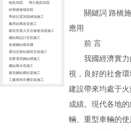
植筋加固
增大截面加固
砼裂縫修補加固
關鍵詞 路橋
學校抗震加固補強施工
廠房結構改造施工
應用
建筑房屋火災后修復加固施工
鋼結構設計安裝施工
前 言
各種鋼結構加層
通信訊號站鐵塔安裝施工
我國經濟實力的
高壓電塔鋼結構施工
鋼結構水塔施工
視，良好的社會環
建筑鋼結構柱梁施工
工廠車間吊機安裝施工
建設帶來均處于火
成績。現代各地的
輛、重型車輛的使