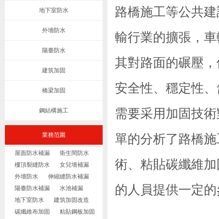
路橋施工等公共建
地下室防水
外墻防水
輸行業的擴張，車
陽臺防水
其對路面的碾壓，
建筑加固
安全性、穩定性、
橋梁加固
需要采用
加固技術
鋼結構施工
業務范圍
單的分析了路橋施
屋面防水補漏
衛生間防水
術
、粘貼
碳纖維加
樓頂裂縫防水
女兒墻補漏
外墻防水
伸縮縫防水補漏
的人員提供一定的
陽臺防水補漏
水池補漏
地下室防水
建筑加固改造
碳纖維布加固
粘貼鋼板加固