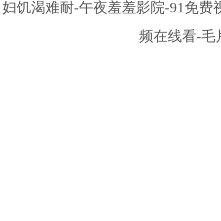
妇饥渴难耐-午夜羞羞影院-91免
频在线看-