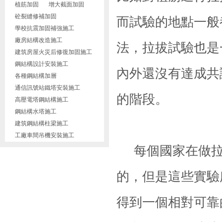
植筋加固
增大截面加固
砼裂縫修補加固
而試驗的地點一般
學校抗震加固補強施工
廠房結構改造施工
法，拉拔試驗也是
建筑房屋火災后修復加固施工
鋼結構設計安裝施工
內外還沒有達成共
各種鋼結構加層
通信訊號站鐵塔安裝施工
的階段。
高壓電塔鋼結構施工
鋼結構水塔施工
建筑鋼結構柱梁施工
工廠車間吊機安裝施工
每個國家在做拉
的，但是這些實驗
得到一個相對可靠