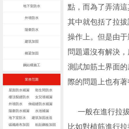
點，而為了弄清這
地下室防水
外墻防水
其中就包括了拉拔
陽臺防水
操作上。但是由于
建筑加固
問題還沒有解決，
橋梁加固
測試加筋土界面的
鋼結構施工
業務范圍
際的問題上也有著
屋面防水補漏
衛生間防水
樓頂裂縫防水
女兒墻補漏
外墻防水
伸縮縫防水補漏
一般在進行拉拔
陽臺防水補漏
水池補漏
地下室防水
建筑加固改造
碳纖維布加固
粘貼鋼板加固
比如對植筋進行拉