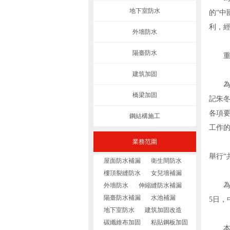
地下室防水
的“中
利，
外墻防水
陽臺防水
重溫
建筑加固
為進
橋梁加固
記朱
各項
鋼結構施工
工作的
業務范圍
舉行“
屋面防水補漏
衛生間防水
樓頂裂縫防水
女兒墻補漏
為發
外墻防水
伸縮縫防水補漏
陽臺防水補漏
水池補漏
5日，
地下室防水
建筑加固改造
碳纖維布加固
粘貼鋼板加固
本次