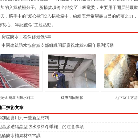
參加的入黨積極分子。所捐款項將全部交至上級黨委，主要用于開展開展
參與，將手中的“愛心款”投入捐款箱中，紛紛表示希望盡自己的綿薄之力
忘初心、牢記使命”主題活動。
 房屋防水工程保修最低5年
 中國建筑防水協會黨支部組織開展慶祝建黨98周年系列活動
廠房金屬屋面防水施工
碳布加固刷膠
地下室土方清
施工技術文章
橋加固會用到一些新型材料
泥基滲透結晶型防水涂料冬季施工的注意事項
氨酯防水補漏材料常識