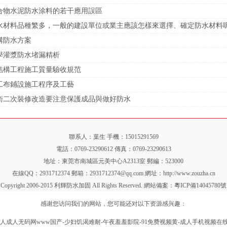
合物水泥防水涂料的若干應用誤區
水材料品種繁多，一般的建設單位或業主應該怎樣來選擇、確定防水材料
溝防水方案
學灌漿防水堵漏精析
結構工程施工質量驗收規范
工布鋪設施工程序及工藝
衛二次裝修改造要注意保護成品與做好防水
聯系人：葉生 手機：15015291569
電話：0769-23290612 傳真：0769-23290613
地址：東莞市南城區元美中心A2313室 郵編：523000
在線QQ：2931712374 郵箱：2931712374@qq.com 網址：
http://www.zouzha.cn
Copyright 2006-2015 利輝防水加固 All Rights Reserved. 網站備案：
粵ICP備14045780號
感谢您访问我们的网站，您可能还对以下资源感兴趣：
-亚洲人成人无码网www国产-少妇饥渴难耐-午夜羞羞影院-91免费视频黄-成人手机视