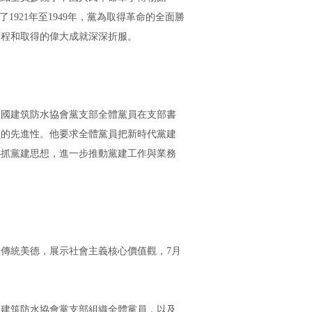
921年至1949年，黨為取得革命的全面勝
歷程和取得的偉大成就深深折服。
中國
建筑防水
協會黨支部全體黨員在支部書
員的先進性。他要求全體黨員把新時代黨建
心抓黨建思想，進一步推動黨建工作與業務
傳統美德，展示社會主義核心價值觀，7月
國
建筑防水
協會黨支部組織全體黨員，以及