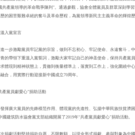
國共產黨領導的革命戰爭陳列”。通過參觀，協會全體黨員及群眾深刻學習了1
經歷的困苦艱難卓絕的奮斗及革命歷程，為黨領導新民主主義革命的輝煌
入黨宣言
一步激勵黨員牢記黨的宗旨，做到不忘初心、牢記使命、永遠奮斗，
冬青的帶領下重溫入黨誓詞，激勵大家牢記自己的神圣使命，保持共產黨
要求體現到精神狀態上，貫徹到衡量標準上，落實到工作上，強化圍繞中
融合，用實際行動迎接新中國成立70周年。
共產黨員獻愛心”捐助活動
揮廣大黨員的先鋒模范作用、體現黨的先進性、弘揚中華民族扶貧濟困
中國
建筑防水
協會黨支部組織開展了2019年“共產黨員獻愛心”捐助活動。
捐獻活動堅持捐款自愿，不限數額，以現金形式捐獻。參與對象為中