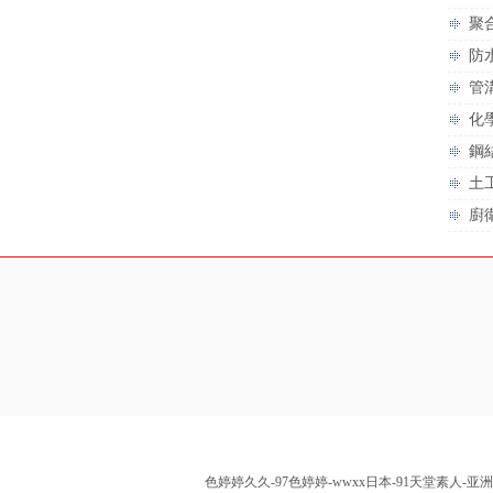
聚
防
管
化
鋼
土
廚
色婷婷久久-97色婷婷-wwxx日本-91天堂素人