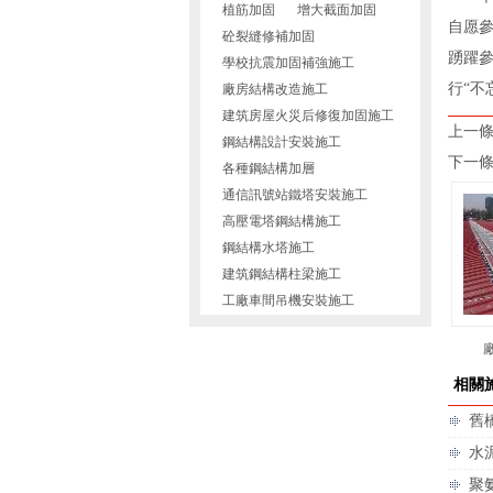
植筋加固
增大截面加固
自愿
砼裂縫修補加固
踴躍
學校抗震加固補強施工
行“不
廠房結構改造施工
建筑房屋火災后修復加固施工
上一條
鋼結構設計安裝施工
下一條
各種鋼結構加層
通信訊號站鐵塔安裝施工
高壓電塔鋼結構施工
鋼結構水塔施工
建筑鋼結構柱梁施工
工廠車間吊機安裝施工
相關
舊
水
聚