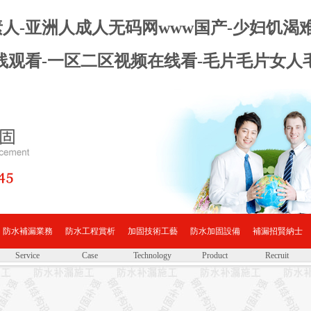
天堂素人-亚洲人成人无码网www国产-少妇饥渴
线观看-一区二区视频在线看-毛片毛片女人
防水補漏業務
防水工程賞析
加固技術工藝
防水加固設備
補漏招賢納士
Service
Case
Technology
Product
Recruit