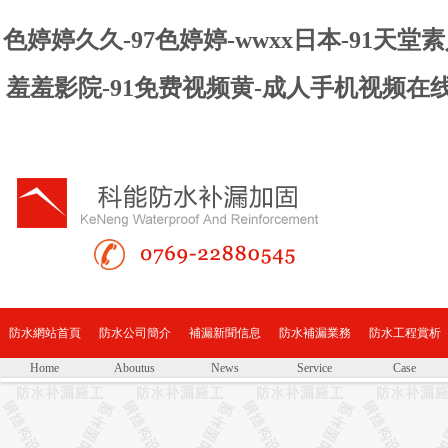
色婷婷久久-97色婷婷-wwxx日本-91天
羞羞影院-91免费视频黄-成人手机视频在
防水網站首頁
防水公司簡介
補漏新聞信息
防水補漏業務
防水工程賞析
Home
Aboutus
News
Service
Case