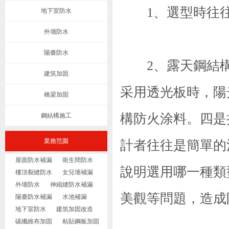
1、選型時往往
地下室防水
外墻防水
陽臺防水
2、露天鋼結構
建筑加固
采用透光板時，陽
橋梁加固
構防火涂料。四是
鋼結構施工
業務范圍
計者往往是簡單的
屋面防水補漏
衛生間防水
說明選用哪一種類
樓頂裂縫防水
女兒墻補漏
外墻防水
伸縮縫防水補漏
美觀等問題，造成
陽臺防水補漏
水池補漏
地下室防水
建筑加固改造
碳纖維布加固
粘貼鋼板加固