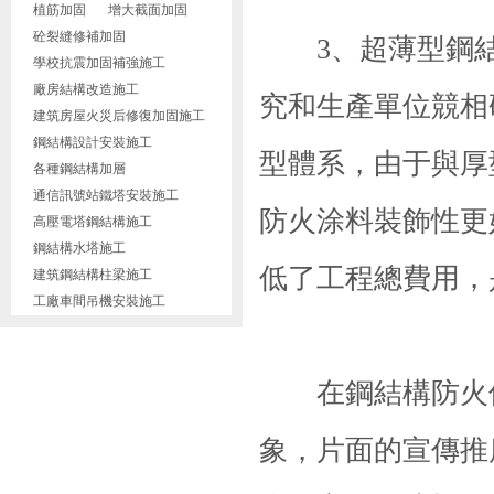
植筋加固
增大截面加固
砼裂縫修補加固
3、超薄型鋼結
學校抗震加固補強施工
廠房結構改造施工
究和生產單位競相
建筑房屋火災后修復加固施工
鋼結構設計安裝施工
型體系，由于與厚
各種鋼結構加層
通信訊號站鐵塔安裝施工
防火涂料裝飾性更
高壓電塔鋼結構施工
鋼結構水塔施工
低了工程總費用，
建筑鋼結構柱梁施工
工廠車間吊機安裝施工
在鋼結構防火保
象，片面的宣傳推