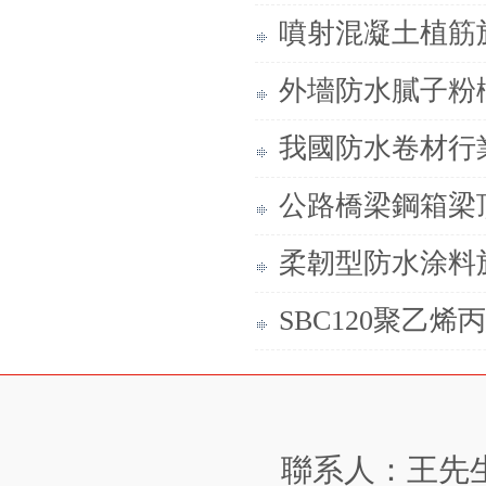
噴射混凝土植筋
外墻防水膩子粉
我國防水卷材行
公路橋梁鋼箱梁
柔韌型防水涂料
SBC120聚乙
聯系人：王先生 手