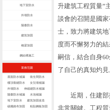
升建筑工程質量”
地下室防水
外墻防水
談會的召開是國家
陽臺防水
士，致力將建筑地
建筑加固
度而不懈努力的結
橋梁加固
嗣信，結合自身6
鋼結構施工
業務范圍
了自己的真知灼見
屋面防水補漏
衛生間防水
樓頂裂縫防水
女兒墻補漏
外墻防水
伸縮縫防水補漏
近期，住建部提
陽臺防水補漏
水池補漏
地下室防水
建筑加固改造
碳纖維布加固
粘貼鋼板加固
非常關鍵。工程質