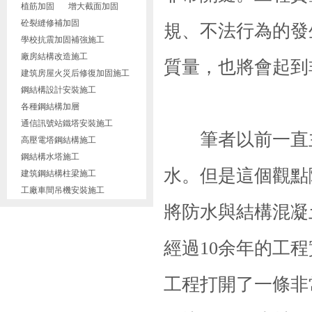
植筋加固
增大截面加固
砼裂縫修補加固
規、不法行為的發
學校抗震加固補強施工
廠房結構改造施工
質量，也將會起到
建筑房屋火災后修復加固施工
鋼結構設計安裝施工
各種鋼結構加層
通信訊號站鐵塔安裝施工
筆者以前一直主
高壓電塔鋼結構施工
鋼結構水塔施工
水。但是這個觀點
建筑鋼結構柱梁施工
工廠車間吊機安裝施工
將防水與結構混凝
經過10余年的工
工程打開了一條非