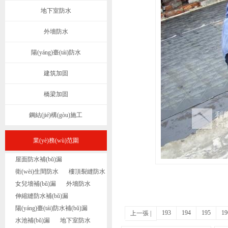
地下室防水
外墻防水
陽(yáng)臺(tái)防水
建筑加固
橋梁加固
鋼結(jié)構(gòu)施工
業(yè)務(wù)范圍
屋面防水補(bǔ)漏
衛(wèi)生間防水
樓頂裂縫防水
女兒墻補(bǔ)漏
外墻防水
伸縮縫防水補(bǔ)漏
陽(yáng)臺(tái)防水補(bǔ)漏
193
194
195
19
上一張
|
水池補(bǔ)漏
地下室防水