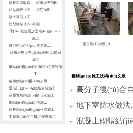
建筑加固改造
碳纖維布加固
粘貼鋼板加固
植筋加固
增大截面加固
砼裂縫修補(bǔ)加固
學(xué)校抗震加固補(bǔ)強(qiáng)
施工
廠房樓板裂縫防水
廠房結(jié)構(gòu)改造施工
建筑房屋火災(zāi)后修復(fù)加固
施工
鋼結(jié)構(gòu)設(shè)計(jì)安裝施
工
相關(guān)施工技術(shù)文章
各種鋼結(jié)構(gòu)加層
高分子復(fù)合
通信訊號(hào)站鐵塔安裝施工
高壓電塔鋼結(jié)構(gòu)施工
鋼結(jié)構(gòu)水塔施工
地下室防水做法
建筑鋼結(jié)構(gòu)柱梁施工
工廠車(chē)間吊機(jī)安裝施工
混凝土砌體結(jié