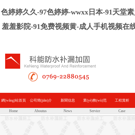
色婷婷久久-97色婷婷-wwxx日本-91天
羞羞影院-91免费视频黄-成人手机视频在
網(wǎng)站首頁
公司簡(jiǎn)介
新聞信息
業(yè)務(wù)范
工程賞析
Home
Aboutus
News
Service
Case
(yè)
圍