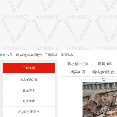
你的位置：
網(wǎng)站首頁(yè)
-
工程賞析
+
屋面防水
防水補(bǔ)漏
建筑加固
工程案例
橋梁加固
鋼結(jié)構(gòu
防水補(bǔ)漏
施工
屋面防水
廠房防水
衛(wèi)生間防水