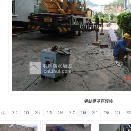
鋼結構基座焊接
212
213
214
215
216
217
218
219
220
221
22
一張
|