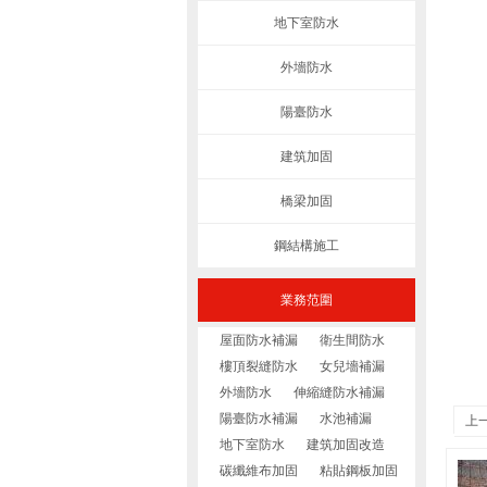
地下室防水
外墻防水
陽臺防水
建筑加固
橋梁加固
鋼結構施工
業務范圍
屋面防水補漏
衛生間防水
樓頂裂縫防水
女兒墻補漏
外墻防水
伸縮縫防水補漏
陽臺防水補漏
水池補漏
上
地下室防水
建筑加固改造
碳纖維布加固
粘貼鋼板加固