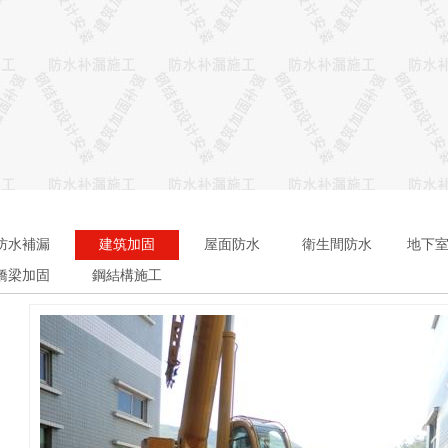
防水補漏
建筑加固
屋面防水
衛生間防水
地下
橋梁加固
鋼結構施工