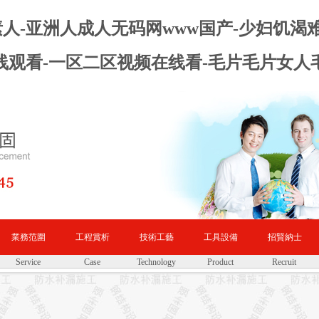
天堂素人-亚洲人成人无码网www国产-少妇饥渴
线观看-一区二区视频在线看-毛片毛片女人
業務范圍
工程賞析
技術工藝
工具設備
招賢納士
Service
Case
Technology
Product
Recruit