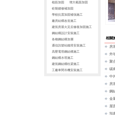
植筋加固
增大截面加固
砼裂縫修補加固
學校抗震加固補強施工
廠房結構改造施工
建筑房屋火災后修復加固施工
鋼結構設計安裝施工
相關
各種鋼結構加層
通信訊號站鐵塔安裝施工
房
高壓電塔鋼結構施工
外
鋼結構水塔施工
聚
建筑鋼結構柱梁施工
碳
工廠車間吊機安裝施工
中
房
鋼
金
屋
預