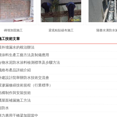
磚墻加固施工
梁底粘貼碳布施工
陽臺水溝防水
施工技術文章
屋外墻漏水的根治辦法
墻涂料生產工藝方法及制備應用
合物水泥防水涂料檢測標準及步驟方法
纖維布產品詳細介紹
外建設計院舉辦防水技術交流會
屋滲漏修繕技術規程（行業標準）
結構制作與安裝技術
屬屋面補漏施工方法
面防水
應力應用于橋梁加固當中