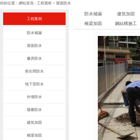
你的位置：
網站首頁
-
工程賞析
+
屋面防水
防水補漏
建筑加固
工程案例
橋梁加固
鋼結構施工
防水補漏
屋面防水
廠房防水
衛生間防水
地下室防水
外墻防水
陽臺防水
建筑加固
橋梁加固