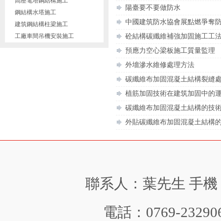
高壓電塔鋼結構施工
陽臺要不要做防水
鋼結構水塔施工
中國建筑防水協會展點燃爭奪
建筑鋼結構柱梁施工
工廠車間吊機安裝施工
砼結構碳纖維補強加固施工工
預應力空心梁板施工質量監理
外墻滲水維修處理方法
碳纖維布加固混凝土結構裂縫
植筋加固技術在建筑加固中的
碳纖維布加固混凝土結構的技
外貼碳纖維布加固混凝土結構
聯系人：葉先生 手機：150
電話：0769-232906