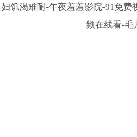
妇饥渴难耐-午夜羞羞影院-91免
频在线看-