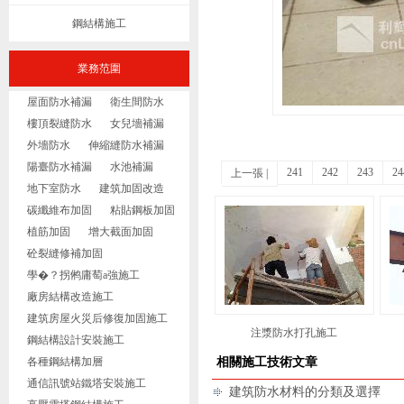
鋼結構施工
業務范圍
屋面防水補漏
衛生間防水
樓頂裂縫防水
女兒墻補漏
外墻防水
伸縮縫防水補漏
陽臺防水補漏
水池補漏
241
242
243
24
上一張
|
地下室防水
建筑加固改造
碳纖維布加固
粘貼鋼板加固
植筋加固
增大截面加固
砼裂縫修補加固
學�？拐鸺庸萄a強施工
廠房結構改造施工
建筑房屋火災后修復加固施工
注漿防水打孔施工
鋼結構設計安裝施工
各種鋼結構加層
相關施工技術文章
通信訊號站鐵塔安裝施工
建筑防水材料的分類及選擇